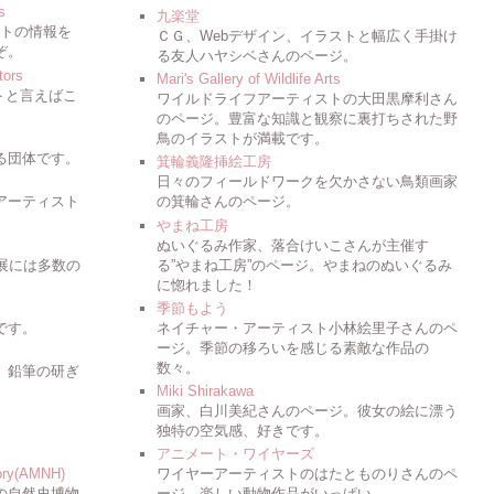
s
九楽堂
ストの情報を
ＣＧ、Webデザイン、イラストと幅広く手掛け
ぞ。
る友人ハヤシベさんのページ。
tors
Mari's Gallery of Wildlife Arts
トと言えばこ
ワイルドライフアーティストの大田黒摩利さん
のページ。豊富な知識と観察に裏打ちされた野
鳥のイラストが満載です。
る団体です。
箕輪義隆挿絵工房
日々のフィールドワークを欠かさない鳥類画家
アーティスト
の箕輪さんのページ。
やまね工房
ぬいぐるみ作家、落合けいこさんが主催す
会展には多数の
る”やまね工房”のページ。やまねのぬいぐるみ
に惚れました！
季節もよう
です。
ネイチャー・アーティスト小林絵里子さんのペ
ージ。季節の移ろいを感じる素敵な作品の
数々。
。鉛筆の研ぎ
Miki Shirakawa
画家、白川美紀さんのページ。彼女の絵に漂う
独特の空気感、好きです。
アニメート・ワイヤーズ
tory(AMNH)
ワイヤーアーティストのはたとものりさんのペ
の自然史博物
ージ。楽しい動物作品がいっぱい。