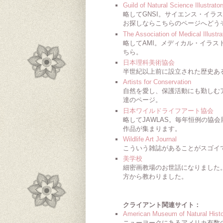
Guild of Natural Science Illustrator
略してGNSI。サイエンス・イラ
お探しならこちらのページへどう
The Association of Medical Illustra
略してAMI。メディカル・イラス
ちら。
日本理科美術協会
半世紀以上前に設立された歴史あ
Artists for Conservation
自然を愛し、保護活動にも勤しむ
達のページ。
日本ワイルドライフアート協会
略してJAWLAS。毎年恒例の協
作品が集まります。
Wildlife Art Journal
こういう雑誌があることがスゴイ
美学校
細密画教場のお世話になりました
方から教わりました。
クライアント関連サイト：
American Museum of Natural His
ニューヨークにあるアメリカ有数