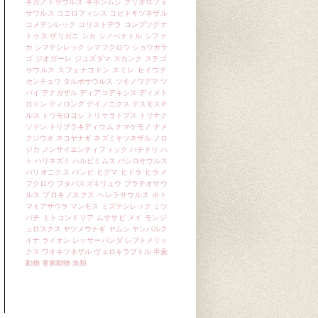
ギガノトサウルス
ギボシムシ
クリオロフォ
サウルス
コエロフィシス
コビトキツネザル
コメテンレック
コリストデラ
コンプソグナ
トゥス
ザリガニ
シカ
シノベナトル
シファ
カ
シマテンレック
シマフクロウ
ショウガラ
ゴ
ジオガーレ
ジュズダマ
スカンク
ステゴ
サウルス
スフェナコドン
スミレ
セイウチ
センチュウ
タルボサウルス
ツキノワグマ
ツ
パイ
テナガザル
ディアコデキシス
ディメト
ロドン
ディロング
デイノニクス
デスモスチ
ルス
トウモロコシ
トリケラトプス
トリナク
ソドン
トリブラキディウム
ナマケモノ
ナメ
クジウオ
ネコヤナギ
ネズミキツネザル
ノロ
ジカ
ノンサイエンティフィック
ハチドリ
ハ
ト
ハリネズミ
ハルピミムス
バシロサウルス
バリオニクス
バンビ
ヒグマ
ヒドラ
ヒラメ
フクロウ
フタバスズキリュウ
プラテオサウ
ルス
プロキノスクス
ヘレラサウルス
ポト
マイアサウラ
マンモス
ミズテンレック
ミツ
バチ
ミトコンドリア
ムササビ
メイ
モンジ
ュロスクス
ヤツメウナギ
ヤムシ
ヤンバルク
イナ
ライオン
レッサーパンダ
レプトメリッ
クス
ワオキツネザル
ヴェロキラプトル
半索
動物
脊索動物
魚類