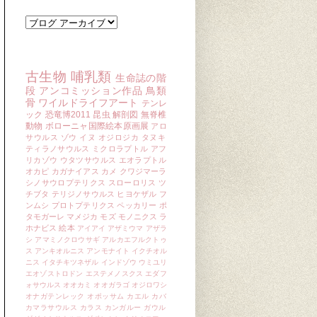
ブログ アーカイブ
キーワード
古生物
哺乳類
生命誌の階
段
アンコミッション作品
鳥類
骨
ワイルドライフアート
テンレ
ック
恐竜博2011
昆虫
解剖図
無脊椎
動物
ボローニャ国際絵本原画展
アロ
サウルス
ゾウ
イヌ
オジロジカ
タヌキ
ティラノサウルス
ミクロラプトル
アフ
リカゾウ
ウタツサウルス
エオラプトル
オカピ
カガナイアス
カメ
クワジマーラ
シノサウロプテリクス
スローロリス
ツ
チブタ
テリジノサウルス
ヒヨケザル
フ
ンムシ
プロトプテリクス
ペッカリー
ポ
タモガーレ
マメジカ
モズ
モノニクス
ラ
ホナビス
絵本
アイアイ
アザミウマ
アザラ
シ
アマミノクロウサギ
アルカエフルクトゥ
ス
アンキオルニス
アンモナイト
イクチオル
ニス
イタチキツネザル
インドゾウ
ウミユリ
エオゾストロドン
エステメノスクス
エダフ
ォサウルス
オオカミ
オオガラゴ
オジロワシ
オナガテンレック
オポッサム
カエル
カバ
カマラサウルス
カラス
カンガルー
ガウル