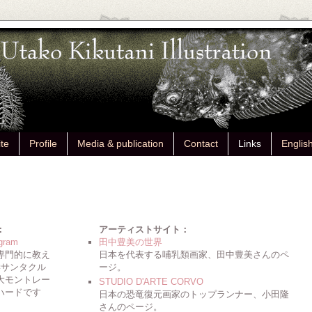
ite
Profile
Media & publication
Contact
Links
Englis
：
アーティストサイト：
gra
m
田中豊美の世界
専門的に教え
日本を代表する哺乳類画家、田中豊美さんのペ
学サンタクル
ージ。
大モントレー
STUDIO D'ARTE CORVO
ハードです
日本の恐竜復元画家のトップランナー、小田隆
さんのページ。