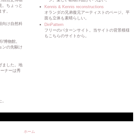
見。ちょっと
Kennis & Kennis reconstructions
ます。
オランダの兄弟復元アーティストのページ。平
面も立体も素晴らしい。
般向け自然科
DinPattern
フリーのパターンサイト。当サイトの背景模様
もこちらのサイトから。
所/博物館。
ョンの先駆け
げました。地
コーナーは秀
。
た。
ホーム