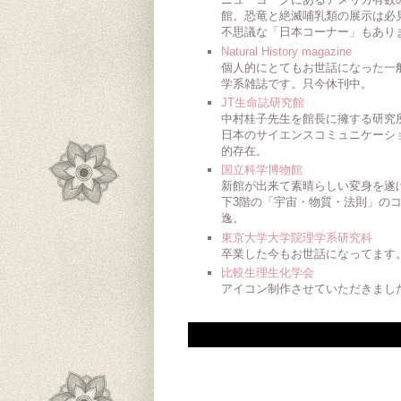
館。恐竜と絶滅哺乳類の展示は必
不思議な「日本コーナー」もあり
Natural History magazine
個人的にとてもお世話になった一
学系雑誌です。只今休刊中。
JT生命誌研究館
中村桂子先生を館長に擁する研究
日本のサイエンスコミュニケーシ
的存在。
国立科学博物館
新館が出来て素晴らしい変身を遂
下3階の「宇宙・物質・法則」の
逸。
東京大学大学院理学系研究科
卒業した今もお世話になってます
比較生理生化学会
アイコン制作させていただきまし