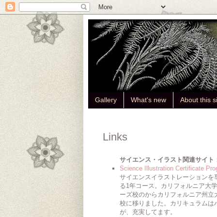
Gallery
What's new
About this s
Links
サイエンス・イラスト関連サイト
Science Illustration Certificate Pro
サイエンスイラストレーションを
る1年コース。カリフォルニア大
ーズ校のからカリフォルニア州立
校に移りました。カリキュラムは
が、充実してます。