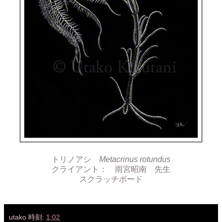
トリノアシ
Metacrinus rotundus
クライアント： 雨宮昭南 先生
スクラッチボード
utako
時刻:
1:02