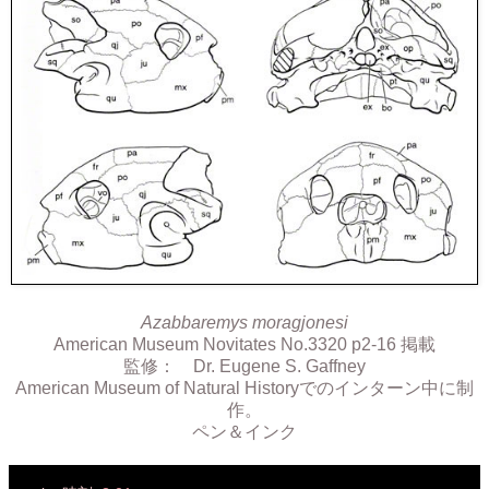
Azabbaremys moragjonesi
American Museum Novitates No.3320 p2-16 掲載
監修： Dr. Eugene S. Gaffney
American Museum of Natural Historyでのインターン中に制
作。
ペン＆インク