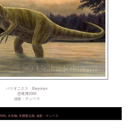
バリオニクス
Baryonyx
恐竜博2005
油彩・テンペラ
005
,
古生物
,
生態復元画
,
油彩・テンペラ