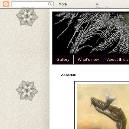
Gallery
What's new
About this s
2005/01/01