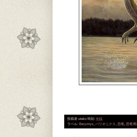
投稿者
utako
時刻:
4:01
ラベル:
Baryonyx
,
バリオニクス
,
恐竜
,
恐竜博2