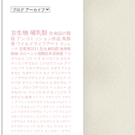
ブログ アーカイブ
キーワード
古生物
哺乳類
生命誌の階
段
アンコミッション作品
鳥類
骨
ワイルドライフアート
テンレ
ック
恐竜博2011
昆虫
解剖図
無脊椎
動物
ボローニャ国際絵本原画展
アロ
サウルス
ゾウ
イヌ
オジロジカ
タヌキ
ティラノサウルス
ミクロラプトル
アフ
リカゾウ
ウタツサウルス
エオラプトル
オカピ
カガナイアス
カメ
クワジマーラ
シノサウロプテリクス
スローロリス
ツ
チブタ
テリジノサウルス
ヒヨケザル
フ
ンムシ
プロトプテリクス
ペッカリー
ポ
タモガーレ
マメジカ
モズ
モノニクス
ラ
ホナビス
絵本
アイアイ
アザミウマ
アザラ
シ
アマミノクロウサギ
アルカエフルクトゥ
ス
アンキオルニス
アンモナイト
イクチオル
ニス
イタチキツネザル
インドゾウ
ウミユリ
エオゾストロドン
エステメノスクス
エダフ
ォサウルス
オオカミ
オオガラゴ
オジロワシ
オナガテンレック
オポッサム
カエル
カバ
カマラサウルス
カラス
カンガルー
ガウル