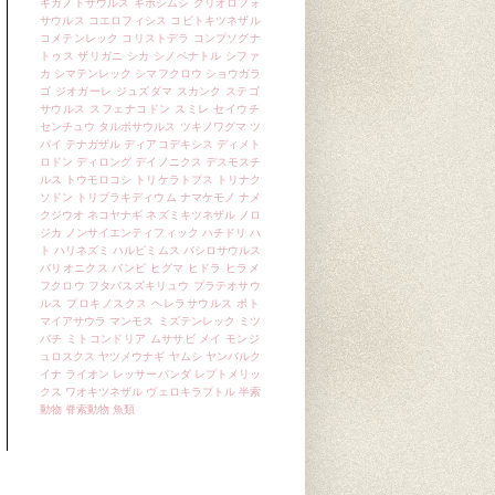
ギガノトサウルス
ギボシムシ
クリオロフォ
サウルス
コエロフィシス
コビトキツネザル
コメテンレック
コリストデラ
コンプソグナ
トゥス
ザリガニ
シカ
シノベナトル
シファ
カ
シマテンレック
シマフクロウ
ショウガラ
ゴ
ジオガーレ
ジュズダマ
スカンク
ステゴ
サウルス
スフェナコドン
スミレ
セイウチ
センチュウ
タルボサウルス
ツキノワグマ
ツ
パイ
テナガザル
ディアコデキシス
ディメト
ロドン
ディロング
デイノニクス
デスモスチ
ルス
トウモロコシ
トリケラトプス
トリナク
ソドン
トリブラキディウム
ナマケモノ
ナメ
クジウオ
ネコヤナギ
ネズミキツネザル
ノロ
ジカ
ノンサイエンティフィック
ハチドリ
ハ
ト
ハリネズミ
ハルピミムス
バシロサウルス
バリオニクス
バンビ
ヒグマ
ヒドラ
ヒラメ
フクロウ
フタバスズキリュウ
プラテオサウ
ルス
プロキノスクス
ヘレラサウルス
ポト
マイアサウラ
マンモス
ミズテンレック
ミツ
バチ
ミトコンドリア
ムササビ
メイ
モンジ
ュロスクス
ヤツメウナギ
ヤムシ
ヤンバルク
イナ
ライオン
レッサーパンダ
レプトメリッ
クス
ワオキツネザル
ヴェロキラプトル
半索
動物
脊索動物
魚類