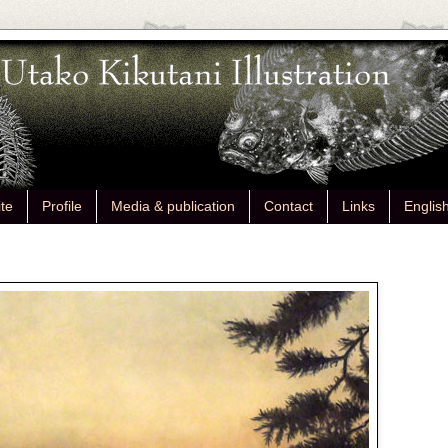
ite
Profile
Media & publication
Contact
Links
Englis