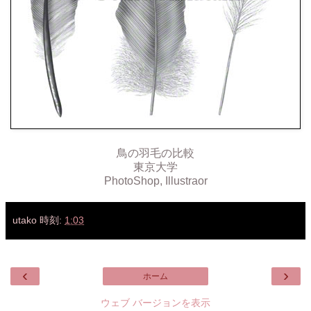
鳥の羽毛の比較
東京大学
PhotoShop, Illustraor
utako
時刻:
1:03
‹
›
ホーム
ウェブ バージョンを表示