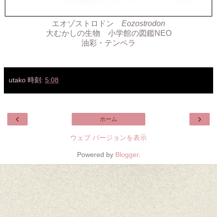
エオゾストロドン
Eozostrodon
大むかしの生物 小学館の図鑑NEO
油彩・テンペラ
utako
時刻:
5:08
‹
›
ホーム
ウェブ バージョンを表示
Powered by
Blogger
.