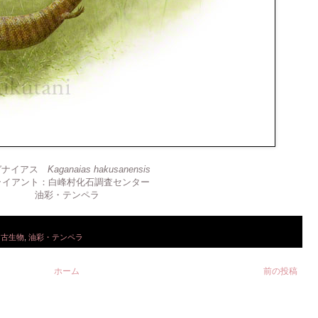
ガナイアス
Kaganaias hakusanensis
ライアント：白峰村化石調査センター
油彩・テンペラ
,
古生物
,
油彩・テンペラ
ホーム
前の投稿