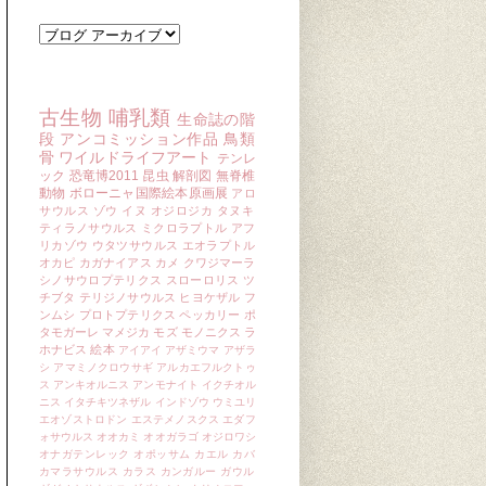
ブログ アーカイブ
キーワード
古生物
哺乳類
生命誌の階
段
アンコミッション作品
鳥類
骨
ワイルドライフアート
テンレ
ック
恐竜博2011
昆虫
解剖図
無脊椎
動物
ボローニャ国際絵本原画展
アロ
サウルス
ゾウ
イヌ
オジロジカ
タヌキ
ティラノサウルス
ミクロラプトル
アフ
リカゾウ
ウタツサウルス
エオラプトル
オカピ
カガナイアス
カメ
クワジマーラ
シノサウロプテリクス
スローロリス
ツ
チブタ
テリジノサウルス
ヒヨケザル
フ
ンムシ
プロトプテリクス
ペッカリー
ポ
タモガーレ
マメジカ
モズ
モノニクス
ラ
ホナビス
絵本
アイアイ
アザミウマ
アザラ
シ
アマミノクロウサギ
アルカエフルクトゥ
ス
アンキオルニス
アンモナイト
イクチオル
ニス
イタチキツネザル
インドゾウ
ウミユリ
エオゾストロドン
エステメノスクス
エダフ
ォサウルス
オオカミ
オオガラゴ
オジロワシ
オナガテンレック
オポッサム
カエル
カバ
カマラサウルス
カラス
カンガルー
ガウル