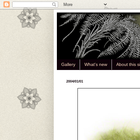
Gallery
What's new
About this s
2004/01/01