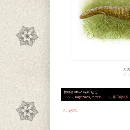
カ
ク
投稿者
utako
時刻:
6:02
ラベル:
Kaganaias
,
カガナイアス
,
化石爬虫類
次の投稿