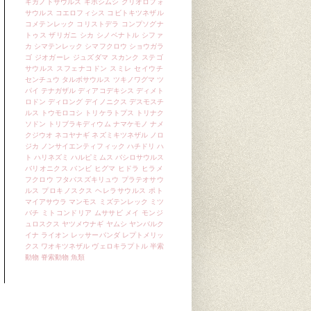
ギガノトサウルス
ギボシムシ
クリオロフォ
サウルス
コエロフィシス
コビトキツネザル
コメテンレック
コリストデラ
コンプソグナ
トゥス
ザリガニ
シカ
シノベナトル
シファ
カ
シマテンレック
シマフクロウ
ショウガラ
ゴ
ジオガーレ
ジュズダマ
スカンク
ステゴ
サウルス
スフェナコドン
スミレ
セイウチ
センチュウ
タルボサウルス
ツキノワグマ
ツ
パイ
テナガザル
ディアコデキシス
ディメト
ロドン
ディロング
デイノニクス
デスモスチ
ルス
トウモロコシ
トリケラトプス
トリナク
ソドン
トリブラキディウム
ナマケモノ
ナメ
クジウオ
ネコヤナギ
ネズミキツネザル
ノロ
ジカ
ノンサイエンティフィック
ハチドリ
ハ
ト
ハリネズミ
ハルピミムス
バシロサウルス
バリオニクス
バンビ
ヒグマ
ヒドラ
ヒラメ
フクロウ
フタバスズキリュウ
プラテオサウ
ルス
プロキノスクス
ヘレラサウルス
ポト
マイアサウラ
マンモス
ミズテンレック
ミツ
バチ
ミトコンドリア
ムササビ
メイ
モンジ
ュロスクス
ヤツメウナギ
ヤムシ
ヤンバルク
イナ
ライオン
レッサーパンダ
レプトメリッ
クス
ワオキツネザル
ヴェロキラプトル
半索
動物
脊索動物
魚類