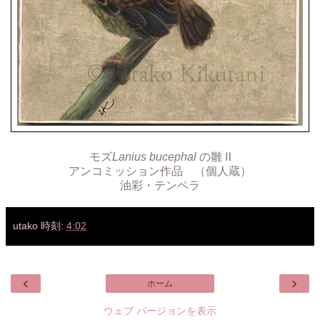
モズ
Lanius bucephal
の雛 Ⅱ
アンコミッション作品 （個人蔵）
油彩・テンペラ
utako
時刻:
4:02
‹
›
ホーム
ウェブ バージョンを表示