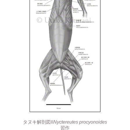
タヌキ解剖図Ⅱ
Nyctereutes procyonoides
習作