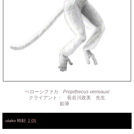
ベローシファカ
Propithecus verreauxi
クライアント： 長谷川政美 先生
鉛筆
utako
時刻:
2:05