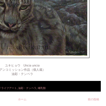
ユキヒョウ
Uncia uncia
アンコミッション作品（個人蔵）
油彩・テンペラ
ドライフアート
,
油彩・テンペラ
,
哺乳類
ホーム
前の投稿