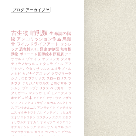
ブログ アーカイブ
キーワード
古生物
哺乳類
生命誌の階
段
アンコミッション作品
鳥類
骨
ワイルドライフアート
テンレ
ック
恐竜博2011
昆虫
解剖図
無脊椎
動物
ボローニャ国際絵本原画展
アロ
サウルス
ゾウ
イヌ
オジロジカ
タヌキ
ティラノサウルス
ミクロラプトル
アフ
リカゾウ
ウタツサウルス
エオラプトル
オカピ
カガナイアス
カメ
クワジマーラ
シノサウロプテリクス
スローロリス
ツ
チブタ
テリジノサウルス
ヒヨケザル
フ
ンムシ
プロトプテリクス
ペッカリー
ポ
タモガーレ
マメジカ
モズ
モノニクス
ラ
ホナビス
絵本
アイアイ
アザミウマ
アザラ
シ
アマミノクロウサギ
アルカエフルクトゥ
ス
アンキオルニス
アンモナイト
イクチオル
ニス
イタチキツネザル
インドゾウ
ウミユリ
エオゾストロドン
エステメノスクス
エダフ
ォサウルス
オオカミ
オオガラゴ
オジロワシ
オナガテンレック
オポッサム
カエル
カバ
カマラサウルス
カラス
カンガルー
ガウル