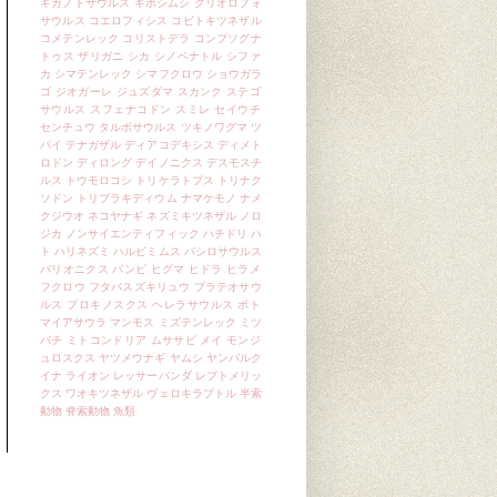
ギガノトサウルス
ギボシムシ
クリオロフォ
サウルス
コエロフィシス
コビトキツネザル
コメテンレック
コリストデラ
コンプソグナ
トゥス
ザリガニ
シカ
シノベナトル
シファ
カ
シマテンレック
シマフクロウ
ショウガラ
ゴ
ジオガーレ
ジュズダマ
スカンク
ステゴ
サウルス
スフェナコドン
スミレ
セイウチ
センチュウ
タルボサウルス
ツキノワグマ
ツ
パイ
テナガザル
ディアコデキシス
ディメト
ロドン
ディロング
デイノニクス
デスモスチ
ルス
トウモロコシ
トリケラトプス
トリナク
ソドン
トリブラキディウム
ナマケモノ
ナメ
クジウオ
ネコヤナギ
ネズミキツネザル
ノロ
ジカ
ノンサイエンティフィック
ハチドリ
ハ
ト
ハリネズミ
ハルピミムス
バシロサウルス
バリオニクス
バンビ
ヒグマ
ヒドラ
ヒラメ
フクロウ
フタバスズキリュウ
プラテオサウ
ルス
プロキノスクス
ヘレラサウルス
ポト
マイアサウラ
マンモス
ミズテンレック
ミツ
バチ
ミトコンドリア
ムササビ
メイ
モンジ
ュロスクス
ヤツメウナギ
ヤムシ
ヤンバルク
イナ
ライオン
レッサーパンダ
レプトメリッ
クス
ワオキツネザル
ヴェロキラプトル
半索
動物
脊索動物
魚類