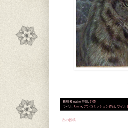
投稿者
utako
時刻:
7:05
ラベル:
Uncia
,
アンコミッション作品
,
ワイル
次の投稿