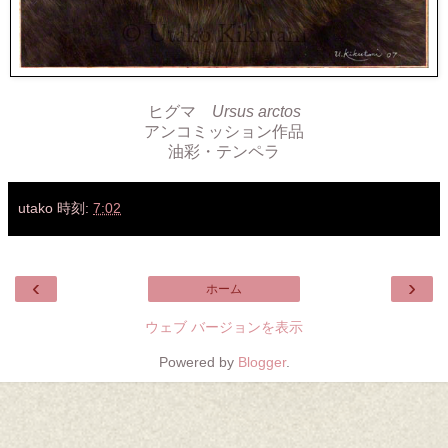
ヒグマ
Ursus arctos
アンコミッション作品
油彩・テンペラ
utako
時刻:
7:02
‹
›
ホーム
ウェブ バージョンを表示
Powered by
Blogger
.