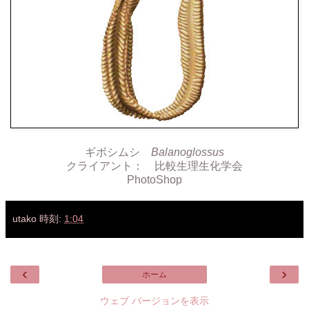
ギボシムシ
Balanoglossus
クライアント： 比較生理生化学会
PhotoShop
utako
時刻:
1:04
‹
›
ホーム
ウェブ バージョンを表示