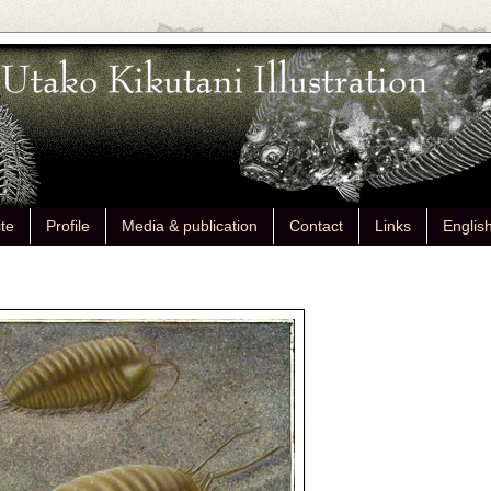
ite
Profile
Media & publication
Contact
Links
Englis