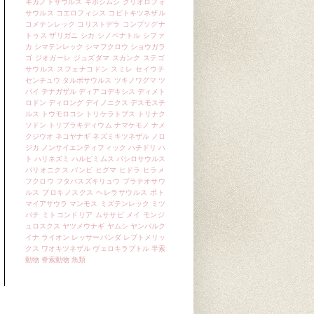
ギガノトサウルス
ギボシムシ
クリオロフォ
サウルス
コエロフィシス
コビトキツネザル
コメテンレック
コリストデラ
コンプソグナ
トゥス
ザリガニ
シカ
シノベナトル
シファ
カ
シマテンレック
シマフクロウ
ショウガラ
ゴ
ジオガーレ
ジュズダマ
スカンク
ステゴ
サウルス
スフェナコドン
スミレ
セイウチ
センチュウ
タルボサウルス
ツキノワグマ
ツ
パイ
テナガザル
ディアコデキシス
ディメト
ロドン
ディロング
デイノニクス
デスモスチ
ルス
トウモロコシ
トリケラトプス
トリナク
ソドン
トリブラキディウム
ナマケモノ
ナメ
クジウオ
ネコヤナギ
ネズミキツネザル
ノロ
ジカ
ノンサイエンティフィック
ハチドリ
ハ
ト
ハリネズミ
ハルピミムス
バシロサウルス
バリオニクス
バンビ
ヒグマ
ヒドラ
ヒラメ
フクロウ
フタバスズキリュウ
プラテオサウ
ルス
プロキノスクス
ヘレラサウルス
ポト
マイアサウラ
マンモス
ミズテンレック
ミツ
バチ
ミトコンドリア
ムササビ
メイ
モンジ
ュロスクス
ヤツメウナギ
ヤムシ
ヤンバルク
イナ
ライオン
レッサーパンダ
レプトメリッ
クス
ワオキツネザル
ヴェロキラプトル
半索
動物
脊索動物
魚類