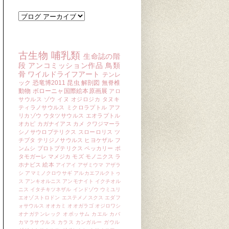
ブログ アーカイブ
キーワード
古生物
哺乳類
生命誌の階
段
アンコミッション作品
鳥類
骨
ワイルドライフアート
テンレ
ック
恐竜博2011
昆虫
解剖図
無脊椎
動物
ボローニャ国際絵本原画展
アロ
サウルス
ゾウ
イヌ
オジロジカ
タヌキ
ティラノサウルス
ミクロラプトル
アフ
リカゾウ
ウタツサウルス
エオラプトル
オカピ
カガナイアス
カメ
クワジマーラ
シノサウロプテリクス
スローロリス
ツ
チブタ
テリジノサウルス
ヒヨケザル
フ
ンムシ
プロトプテリクス
ペッカリー
ポ
タモガーレ
マメジカ
モズ
モノニクス
ラ
ホナビス
絵本
アイアイ
アザミウマ
アザラ
シ
アマミノクロウサギ
アルカエフルクトゥ
ス
アンキオルニス
アンモナイト
イクチオル
ニス
イタチキツネザル
インドゾウ
ウミユリ
エオゾストロドン
エステメノスクス
エダフ
ォサウルス
オオカミ
オオガラゴ
オジロワシ
オナガテンレック
オポッサム
カエル
カバ
カマラサウルス
カラス
カンガルー
ガウル