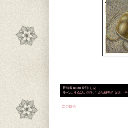
投稿者
utako
時刻:
1:12
ラベル:
生命誌の階段
,
生命誌研究館
,
油彩・テ
次の投稿