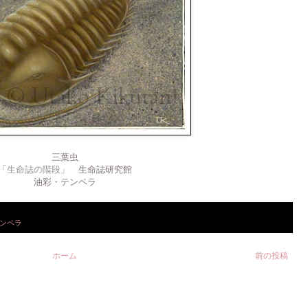
三葉虫
「
生命誌の階段
」 生命誌研究館
油彩・テンペラ
ンペラ
ホーム
前の投稿