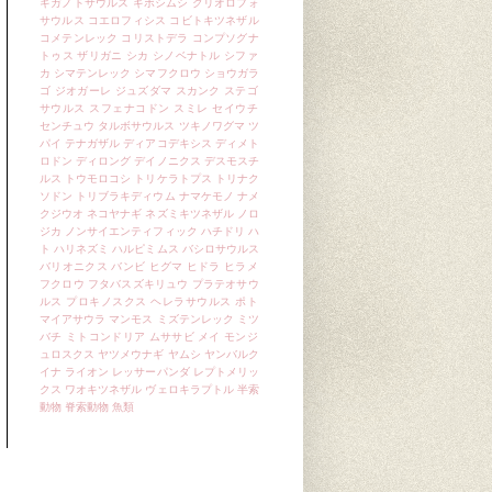
ギガノトサウルス
ギボシムシ
クリオロフォ
サウルス
コエロフィシス
コビトキツネザル
コメテンレック
コリストデラ
コンプソグナ
トゥス
ザリガニ
シカ
シノベナトル
シファ
カ
シマテンレック
シマフクロウ
ショウガラ
ゴ
ジオガーレ
ジュズダマ
スカンク
ステゴ
サウルス
スフェナコドン
スミレ
セイウチ
センチュウ
タルボサウルス
ツキノワグマ
ツ
パイ
テナガザル
ディアコデキシス
ディメト
ロドン
ディロング
デイノニクス
デスモスチ
ルス
トウモロコシ
トリケラトプス
トリナク
ソドン
トリブラキディウム
ナマケモノ
ナメ
クジウオ
ネコヤナギ
ネズミキツネザル
ノロ
ジカ
ノンサイエンティフィック
ハチドリ
ハ
ト
ハリネズミ
ハルピミムス
バシロサウルス
バリオニクス
バンビ
ヒグマ
ヒドラ
ヒラメ
フクロウ
フタバスズキリュウ
プラテオサウ
ルス
プロキノスクス
ヘレラサウルス
ポト
マイアサウラ
マンモス
ミズテンレック
ミツ
バチ
ミトコンドリア
ムササビ
メイ
モンジ
ュロスクス
ヤツメウナギ
ヤムシ
ヤンバルク
イナ
ライオン
レッサーパンダ
レプトメリッ
クス
ワオキツネザル
ヴェロキラプトル
半索
動物
脊索動物
魚類