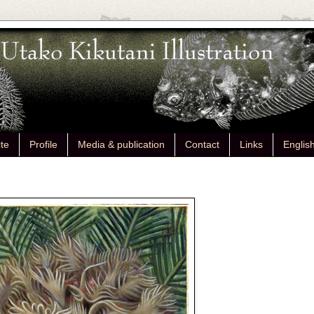
ite
Profile
Media & publication
Contact
Links
Englis