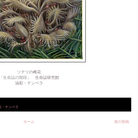
ソテツの雌花
「
生命誌の階段
」 生命誌研究館
油彩・テンペラ
彩・テンペラ
ホーム
前の投稿