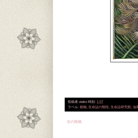
投稿者
utako
時刻:
1:07
ラベル:
植物
,
生命誌の階段
,
生命誌研究館
,
油
次の投稿