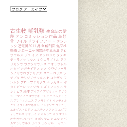
ブログ アーカイブ
キーワード
古生物
哺乳類
生命誌の階
段
アンコミッション作品
鳥類
骨
ワイルドライフアート
テンレ
ック
恐竜博2011
昆虫
解剖図
無脊椎
動物
ボローニャ国際絵本原画展
アロ
サウルス
ゾウ
イヌ
オジロジカ
タヌキ
ティラノサウルス
ミクロラプトル
アフ
リカゾウ
ウタツサウルス
エオラプトル
オカピ
カガナイアス
カメ
クワジマーラ
シノサウロプテリクス
スローロリス
ツ
チブタ
テリジノサウルス
ヒヨケザル
フ
ンムシ
プロトプテリクス
ペッカリー
ポ
タモガーレ
マメジカ
モズ
モノニクス
ラ
ホナビス
絵本
アイアイ
アザミウマ
アザラ
シ
アマミノクロウサギ
アルカエフルクトゥ
ス
アンキオルニス
アンモナイト
イクチオル
ニス
イタチキツネザル
インドゾウ
ウミユリ
エオゾストロドン
エステメノスクス
エダフ
ォサウルス
オオカミ
オオガラゴ
オジロワシ
オナガテンレック
オポッサム
カエル
カバ
カマラサウルス
カラス
カンガルー
ガウル