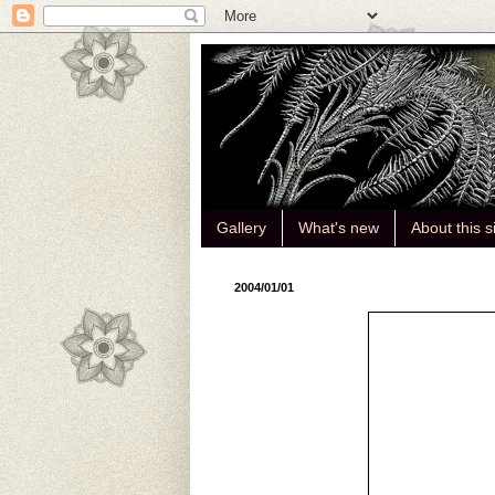
Gallery
What's new
About this s
2004/01/01