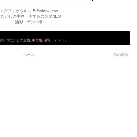
エダフォサウルス
Edaphosaurus
大むかしの生物 小学館の図鑑NEO
油彩・テンペラ
生物
,
大むかしの生物
,
単弓類
,
油彩・テンペラ
ホーム
前の投稿