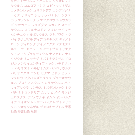
ギガノトサウルス
ギボシムシ
クリオロフォ
サウルス
コエロフィシス
コビトキツネザル
コメテンレック
コリストデラ
コンプソグナ
トゥス
ザリガニ
シカ
シノベナトル
シファ
カ
シマテンレック
シマフクロウ
ショウガラ
ゴ
ジオガーレ
ジュズダマ
スカンク
ステゴ
サウルス
スフェナコドン
スミレ
セイウチ
センチュウ
タルボサウルス
ツキノワグマ
ツ
パイ
テナガザル
ディアコデキシス
ディメト
ロドン
ディロング
デイノニクス
デスモスチ
ルス
トウモロコシ
トリケラトプス
トリナク
ソドン
トリブラキディウム
ナマケモノ
ナメ
クジウオ
ネコヤナギ
ネズミキツネザル
ノロ
ジカ
ノンサイエンティフィック
ハチドリ
ハ
ト
ハリネズミ
ハルピミムス
バシロサウルス
バリオニクス
バンビ
ヒグマ
ヒドラ
ヒラメ
フクロウ
フタバスズキリュウ
プラテオサウ
ルス
プロキノスクス
ヘレラサウルス
ポト
マイアサウラ
マンモス
ミズテンレック
ミツ
バチ
ミトコンドリア
ムササビ
メイ
モンジ
ュロスクス
ヤツメウナギ
ヤムシ
ヤンバルク
イナ
ライオン
レッサーパンダ
レプトメリッ
クス
ワオキツネザル
ヴェロキラプトル
半索
動物
脊索動物
魚類