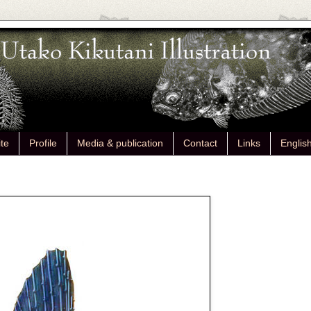
ite
Profile
Media & publication
Contact
Links
Englis