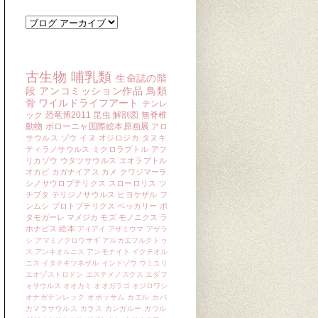
ブログ アーカイブ
キーワード
古生物
哺乳類
生命誌の階
段
アンコミッション作品
鳥類
骨
ワイルドライフアート
テンレ
ック
恐竜博2011
昆虫
解剖図
無脊椎
動物
ボローニャ国際絵本原画展
アロ
サウルス
ゾウ
イヌ
オジロジカ
タヌキ
ティラノサウルス
ミクロラプトル
アフ
リカゾウ
ウタツサウルス
エオラプトル
オカピ
カガナイアス
カメ
クワジマーラ
シノサウロプテリクス
スローロリス
ツ
チブタ
テリジノサウルス
ヒヨケザル
フ
ンムシ
プロトプテリクス
ペッカリー
ポ
タモガーレ
マメジカ
モズ
モノニクス
ラ
ホナビス
絵本
アイアイ
アザミウマ
アザラ
シ
アマミノクロウサギ
アルカエフルクトゥ
ス
アンキオルニス
アンモナイト
イクチオル
ニス
イタチキツネザル
インドゾウ
ウミユリ
エオゾストロドン
エステメノスクス
エダフ
ォサウルス
オオカミ
オオガラゴ
オジロワシ
オナガテンレック
オポッサム
カエル
カバ
カマラサウルス
カラス
カンガルー
ガウル