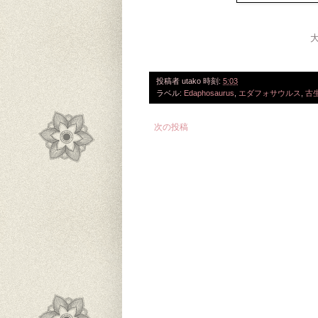
投稿者
utako
時刻:
5:03
ラベル:
Edaphosaurus
,
エダフォサウルス
,
古
次の投稿