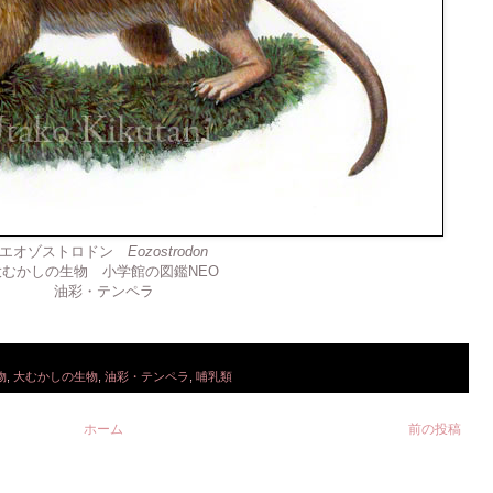
エオゾストロドン
Eozostrodon
大むかしの生物 小学館の図鑑NEO
油彩・テンペラ
物
,
大むかしの生物
,
油彩・テンペラ
,
哺乳類
ホーム
前の投稿