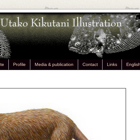
ite
Profile
Media & publication
Contact
Links
Englis