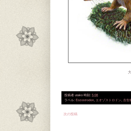
投稿者
utako
時刻:
5:08
ラベル:
Eozostrodon
,
エオゾストロドン
,
古生
次の投稿