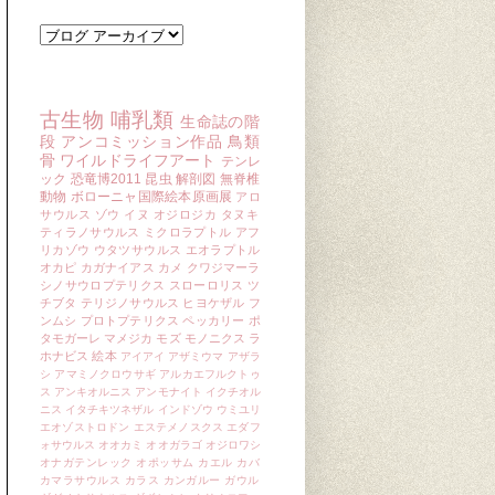
ブログ アーカイブ
キーワード
古生物
哺乳類
生命誌の階
段
アンコミッション作品
鳥類
骨
ワイルドライフアート
テンレ
ック
恐竜博2011
昆虫
解剖図
無脊椎
動物
ボローニャ国際絵本原画展
アロ
サウルス
ゾウ
イヌ
オジロジカ
タヌキ
ティラノサウルス
ミクロラプトル
アフ
リカゾウ
ウタツサウルス
エオラプトル
オカピ
カガナイアス
カメ
クワジマーラ
シノサウロプテリクス
スローロリス
ツ
チブタ
テリジノサウルス
ヒヨケザル
フ
ンムシ
プロトプテリクス
ペッカリー
ポ
タモガーレ
マメジカ
モズ
モノニクス
ラ
ホナビス
絵本
アイアイ
アザミウマ
アザラ
シ
アマミノクロウサギ
アルカエフルクトゥ
ス
アンキオルニス
アンモナイト
イクチオル
ニス
イタチキツネザル
インドゾウ
ウミユリ
エオゾストロドン
エステメノスクス
エダフ
ォサウルス
オオカミ
オオガラゴ
オジロワシ
オナガテンレック
オポッサム
カエル
カバ
カマラサウルス
カラス
カンガルー
ガウル