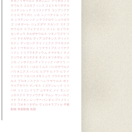
ギガノトサウルス
ギボシムシ
クリオロフォ
サウルス
コエロフィシス
コビトキツネザル
コメテンレック
コリストデラ
コンプソグナ
トゥス
ザリガニ
シカ
シノベナトル
シファ
カ
シマテンレック
シマフクロウ
ショウガラ
ゴ
ジオガーレ
ジュズダマ
スカンク
ステゴ
サウルス
スフェナコドン
スミレ
セイウチ
センチュウ
タルボサウルス
ツキノワグマ
ツ
パイ
テナガザル
ディアコデキシス
ディメト
ロドン
ディロング
デイノニクス
デスモスチ
ルス
トウモロコシ
トリケラトプス
トリナク
ソドン
トリブラキディウム
ナマケモノ
ナメ
クジウオ
ネコヤナギ
ネズミキツネザル
ノロ
ジカ
ノンサイエンティフィック
ハチドリ
ハ
ト
ハリネズミ
ハルピミムス
バシロサウルス
バリオニクス
バンビ
ヒグマ
ヒドラ
ヒラメ
フクロウ
フタバスズキリュウ
プラテオサウ
ルス
プロキノスクス
ヘレラサウルス
ポト
マイアサウラ
マンモス
ミズテンレック
ミツ
バチ
ミトコンドリア
ムササビ
メイ
モンジ
ュロスクス
ヤツメウナギ
ヤムシ
ヤンバルク
イナ
ライオン
レッサーパンダ
レプトメリッ
クス
ワオキツネザル
ヴェロキラプトル
半索
動物
脊索動物
魚類