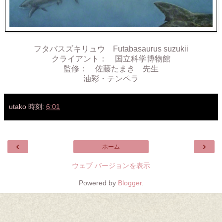
フタバスズキリュウ Futabasaurus suzukii
クライアント： 国立科学博物館
監修： 佐藤たまき 先生
油彩・テンペラ
utako
時刻:
6:01
‹
›
ホーム
ウェブ バージョンを表示
Powered by
Blogger
.