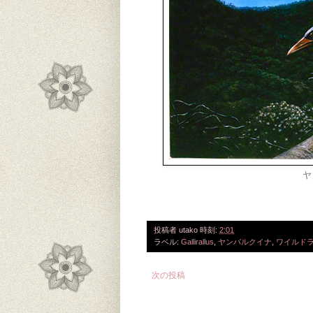
ヤ
投稿者
utako
時刻:
2:01
ラベル:
Gallirallus
,
ヤンバルクイナ
,
ワイルド
次の投稿