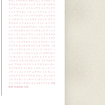
ギガノトサウルス
ギボシムシ
クリオロフォ
サウルス
コエロフィシス
コビトキツネザル
コメテンレック
コリストデラ
コンプソグナ
トゥス
ザリガニ
シカ
シノベナトル
シファ
カ
シマテンレック
シマフクロウ
ショウガラ
ゴ
ジオガーレ
ジュズダマ
スカンク
ステゴ
サウルス
スフェナコドン
スミレ
セイウチ
センチュウ
タルボサウルス
ツキノワグマ
ツ
パイ
テナガザル
ディアコデキシス
ディメト
ロドン
ディロング
デイノニクス
デスモスチ
ルス
トウモロコシ
トリケラトプス
トリナク
ソドン
トリブラキディウム
ナマケモノ
ナメ
クジウオ
ネコヤナギ
ネズミキツネザル
ノロ
ジカ
ノンサイエンティフィック
ハチドリ
ハ
ト
ハリネズミ
ハルピミムス
バシロサウルス
バリオニクス
バンビ
ヒグマ
ヒドラ
ヒラメ
フクロウ
フタバスズキリュウ
プラテオサウ
ルス
プロキノスクス
ヘレラサウルス
ポト
マイアサウラ
マンモス
ミズテンレック
ミツ
バチ
ミトコンドリア
ムササビ
メイ
モンジ
ュロスクス
ヤツメウナギ
ヤムシ
ヤンバルク
イナ
ライオン
レッサーパンダ
レプトメリッ
クス
ワオキツネザル
ヴェロキラプトル
半索
動物
脊索動物
魚類