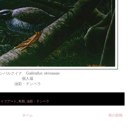
ンバルクイナ Gal
lirallus okinawae
個人蔵
油彩・テンペラ
ライフアート
,
鳥類
,
油彩・テンペラ
ホーム
前の投稿