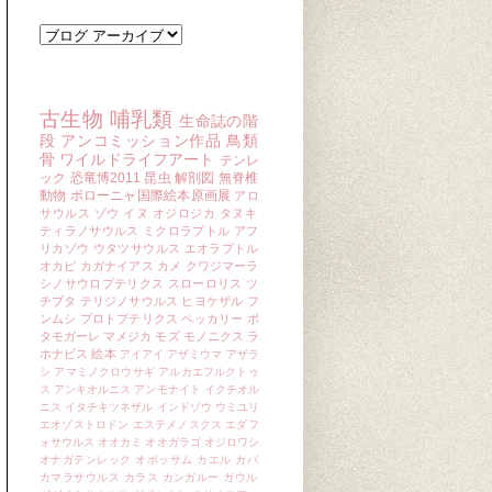
ブログ アーカイブ
キーワード
古生物
哺乳類
生命誌の階
段
アンコミッション作品
鳥類
骨
ワイルドライフアート
テンレ
ック
恐竜博2011
昆虫
解剖図
無脊椎
動物
ボローニャ国際絵本原画展
アロ
サウルス
ゾウ
イヌ
オジロジカ
タヌキ
ティラノサウルス
ミクロラプトル
アフ
リカゾウ
ウタツサウルス
エオラプトル
オカピ
カガナイアス
カメ
クワジマーラ
シノサウロプテリクス
スローロリス
ツ
チブタ
テリジノサウルス
ヒヨケザル
フ
ンムシ
プロトプテリクス
ペッカリー
ポ
タモガーレ
マメジカ
モズ
モノニクス
ラ
ホナビス
絵本
アイアイ
アザミウマ
アザラ
シ
アマミノクロウサギ
アルカエフルクトゥ
ス
アンキオルニス
アンモナイト
イクチオル
ニス
イタチキツネザル
インドゾウ
ウミユリ
エオゾストロドン
エステメノスクス
エダフ
ォサウルス
オオカミ
オオガラゴ
オジロワシ
オナガテンレック
オポッサム
カエル
カバ
カマラサウルス
カラス
カンガルー
ガウル