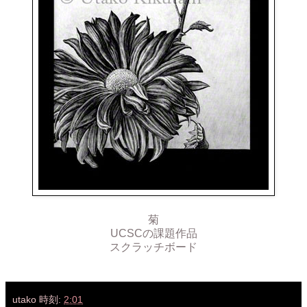
菊
UCSCの課題作品
スクラッチボード
utako
時刻:
2:01