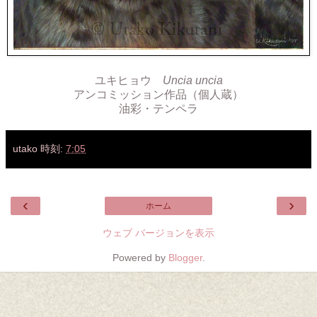
ユキヒョウ
Uncia uncia
アンコミッション作品（個人蔵）
油彩・テンペラ
utako
時刻:
7:05
‹
›
ホーム
ウェブ バージョンを表示
Powered by
Blogger
.