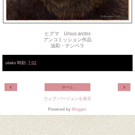
ヒグマ
Ursus arctos
アンコミッション作品
油彩・テンペラ
utako
時刻:
7:02
‹
›
ホーム
ウェブ バージョンを表示
Powered by
Blogger
.